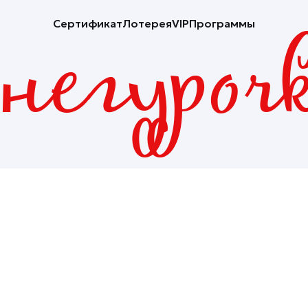
Сертификат
Лотерея
VIP
Программы
негуроч
робнее